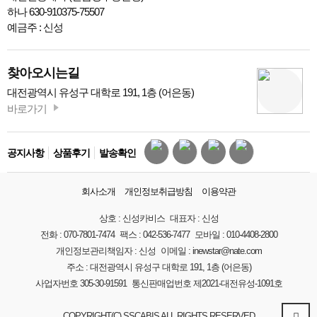
하나 630-910375-75507
예금주 : 신성
찾아오시는길
대전광역시 유성구 대학로 191, 1층 (어은동)
바로가기
공지사항
상품후기
발송확인
회사소개
개인정보취급방침
이용약관
상호 :
신성카비스
대표자 :
신성
전화 :
070-7801-7474
팩스 :
042-536-7477
모바일 :
010-4408-2800
개인정보관리책임자 :
신성
이메일 :
inewstar@nate.com
주소 :
대전광역시 유성구 대학로 191, 1층 (어은동)
사업자번호
305-30-91591
통신판매업번호
제2021-대전유성-1091호
COPYRIGHT(C) SSCABIS ALL RIGHTS RESERVED