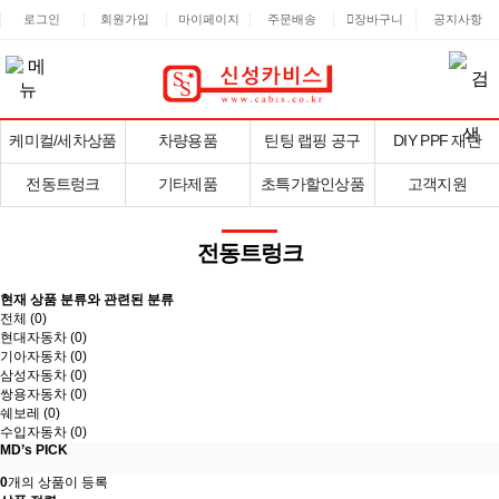
로그인
회원가입
마이페이지
주문배송
장바구니
공지사항
케미컬/세차상품
차량용품
틴팅 랩핑 공구
DIY PPF 재단
전동트렁크
기타제품
초특가할인상품
고객지원
전동트렁크
현재 상품 분류와 관련된 분류
전체 (
0
)
현대자동차 (0)
기아자동차 (0)
삼성자동차 (0)
쌍용자동차 (0)
쉐보레 (0)
수입자동차 (0)
MD’s PICK
0
개의 상품이 등록