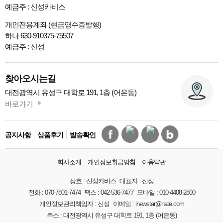
예금주 : 신성카비스
개인전용계좌 (현금영수증발행)
하나 630-910375-75507
예금주 : 신성
찾아오시는길
대전광역시 유성구 대학로 191, 1층 (어은동)
바로가기
공지사항
상품후기
발송확인
회사소개
개인정보취급방침
이용약관
상호 :
신성카비스
대표자 :
신성
전화 :
070-7801-7474
팩스 :
042-536-7477
모바일 :
010-4408-2800
개인정보관리책임자 :
신성
이메일 :
inewstar@nate.com
주소 :
대전광역시 유성구 대학로 191, 1층 (어은동)