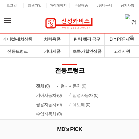
로그인
회원가입
마이페이지
주문배송
장바구니
공지사항
케미컬/세차상품
차량용품
틴팅 랩핑 공구
DIY PPF 재단
전동트렁크
기타제품
초특가할인상품
고객지원
전동트렁크
전체 (
0
)
현대자동차 (0)
기아자동차 (0)
삼성자동차 (0)
쌍용자동차 (0)
쉐보레 (0)
수입자동차 (0)
MD’s PICK