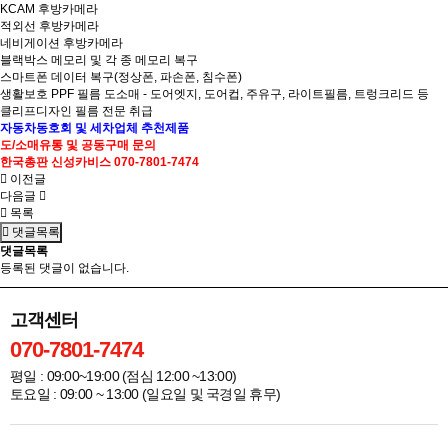
KCAM 후방카메라
적외선 후방카메라
네비게이션 후방카메라
블랙박스 메모리 및 각 종 메모리 복구
스마트폰 데이터 복구(정상폰, 파손폰, 침수폰)
생활보호 PPF 필름 도소매 - 도어엣지, 도어컵, 주유구, 라이트필름, 트렁크리드 등
클리프디자인 필름 전문 취급
자동차
동호회 및
세차업체
추천제품
도/소매
유통 및
공동구매 문의
한국총판
신성카비스 070-7801-7474
이전글
다음글
목록
댓글목록
댓글목록
등록된 댓글이 없습니다.
고객센터
070-7801-7474
평일 : 09:00~19:00 (점심 12:00 ~13:00)
토요일 : 09:00 ~ 13:00 (일요일 및 국경일 휴무)