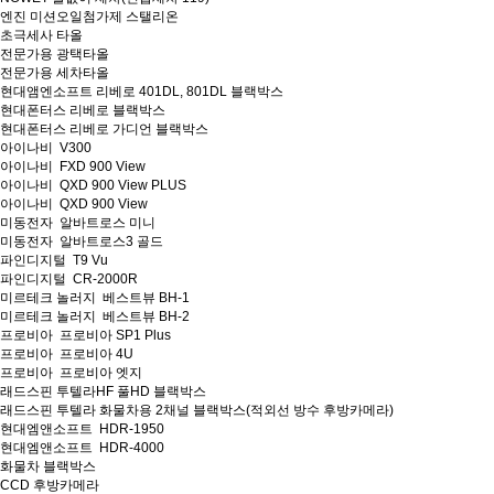
엔진 미션오일첨가제 스탤리온
초극세사 타올
전문가용 광택타올
전문가용 세차타올
현대앰엔소프트 리베로 401DL, 801DL 블랙박스
현대폰터스 리베로 블랙박스
현대폰터스 리베로 가디언 블랙박스
아이나비 V300
아이나비 FXD 900 View
아이나비 QXD 900 View PLUS
아이나비 QXD 900 View
미동전자 알바트로스 미니
미동전자 알바트로스3 골드
파인디지털 T9 Vu
파인디지털 CR-2000R
미르테크 놀러지 베스트뷰 BH-1
미르테크 놀러지 베스트뷰 BH-2
프로비아 프로비아 SP1 Plus
프로비아 프로비아 4U
프로비아 프로비아 엣지
래드스핀 투텔라HF 풀HD 블랙박스
래드스핀 투텔라 화물차용 2채널 블랙박스(적외선 방수 후방카메라)
현대엠앤소프트 HDR-1950
현대엠앤소프트 HDR-4000
화물차 블랙박스
CCD 후방카메라