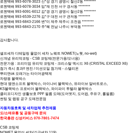
로젠택배 993-6078-3023 신*성 경기 광명시 철산2동 ********
로젠택배 993-6078-3034 임*재 인천 서구 경서동 ********
로젠택배 993-6091-6012 김*경 경기 광명시 철산2동 ********
로젠택배 993-6539-2276 김*구 대전 서구 관저동 ********
로젠택배 993-6843-2166 변*미 제주 제주시 조천읍 ********
로젠택배 993-6843-2170 주*혜 전남 나주시 부덕동 ********
감사합니다.
셀프세차 디테일링 물없이 세차 노웨트 NOWET(노웻, no-wet)
신개념 유리막코팅 - CSB 코팅제(전문가용/오너용)
전문가용 : 프리미엄 유리막 코팅제 - 크리스탈 엑시드 X6 (CRISTAL EXCEED X6)
첨가 즉시 효과!! 엔진 / 미션오일 첨가제 - 스탤리온
뿌리면ok 오래가는 타이어광택제
차량용 블랙박스
현대 엠앤소프트 블랙박스, 아이나비 블랙박스, 유라이브 알바트로스,
KS블랙박스 프로비아 블랙박스, 와이파이 투텔라 블랙박스
클리프디자인 생활보호 PPF 필름 도매(도어엣지, 도어컵, 주유구, 롤필름)
썬팅 및 랩핑 공구 도매전문점
자동차
동호회 및
세차업체
추천제품
도/소매
유통 및
공동구매 문의
한국총판
신성카비스 070-7801-7474
CSB 코팅제
NOWET 물없이 세차(긴급세차 119)