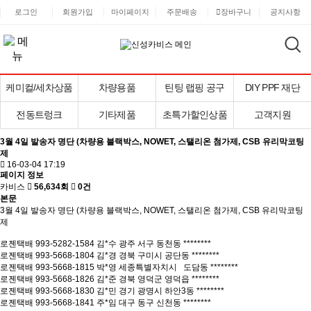
로그인
회원가입
마이페이지
주문배송
장바구니
공지사항
케미컬/세차상품
차량용품
틴팅 랩핑 공구
DIY PPF 재단
전동트렁크
기타제품
초특가할인상품
고객지원
3월 4일 발송자 명단 (차량용 블랙박스, NOWET, 스탤리온 첨가제, CSB 유리막코팅
제
16-03-04 17:19
페이지 정보
카비스
56,634회
0건
본문
3월 4일 발송자 명단 (차량용 블랙박스, NOWET, 스탤리온 첨가제, CSB 유리막코팅
제
로젠택배 993-5282-1584 김*수 광주 서구 동천동 ********
로젠택배 993-5668-1804 김*경 경북 구미시 공단동 ********
로젠택배 993-5668-1815 박*영 세종특별자치시 도담동 ********
로젠택배 993-5668-1826 김*준 경북 영덕군 영덕읍 ********
로젠택배 993-5668-1830 김*민 경기 광명시 하안3동 ********
로젠택배 993-5668-1841 주*임 대구 동구 신천동 ********